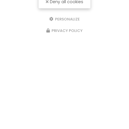
Deny all cookies
PERSONALIZE
PRIVACY POLICY
Chauffagiste à Treillières
110 rue de Nantes
44119 Treillières
02 40 94 66 31
Lundi au jeudi 8h30 - 12h30 / 14h - 17h30
Vendredi 8h30 - 12h30
Envoyez un message
Nom Prénom