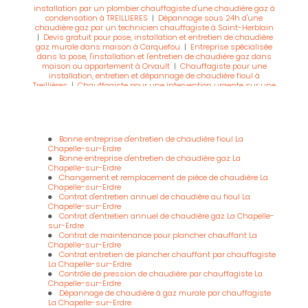
installation par un plombier chauffagiste d'une chaudière gaz à
condensation à TREILLIERES
|
Dépannage sous 24h d'une
chaudière gaz par un technicien chauffagiste à Saint-Herblain
|
Devis gratuit pour pose, installation et entretien de chaudière
gaz murale dans maison à Carquefou
|
Entreprise spécialisée
dans la pose, l'installation et l'entretien de chaudière gaz dans
maison ou appartement à Orvault
|
Chauffagiste pour une
installation, entretien et dépannage de chaudière fioul à
Treillières
|
Chauffagiste pour une intervention urgente sur une
chaudière gaz à Treillières
|
Chauffagiste pour une installation,
entretien et dépannage de chaudière gaz à Treillières
Bonne entreprise d'entretien de chaudière fioul La
Chapelle-sur-Erdre
Bonne entreprise d'entretien de chaudière gaz La
Chapelle-sur-Erdre
Changement et remplacement de pièce de chaudière La
Chapelle-sur-Erdre
Contrat d'entretien annuel de chaudière au fioul La
Chapelle-sur-Erdre
Contrat d'entretien annuel de chaudière gaz La Chapelle-
sur-Erdre
Contrat de maintenance pour plancher chauffant La
Chapelle-sur-Erdre
Contrat entretien de plancher chauffant par chauffagiste
La Chapelle-sur-Erdre
Contrôle de pression de chaudière par chauffagiste La
Chapelle-sur-Erdre
Dépannage de chaudière à gaz murale par chauffagiste
La Chapelle-sur-Erdre