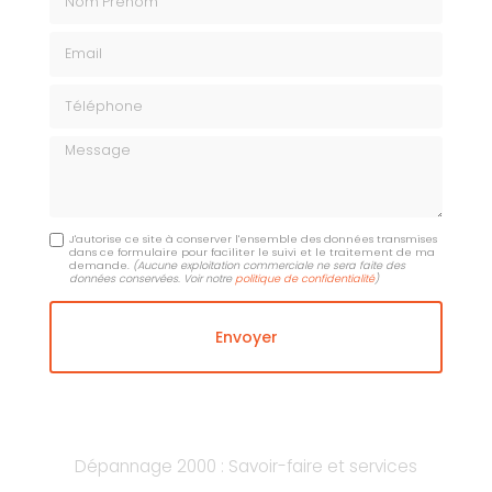
Email
Téléphone
Message
J'autorise ce site à conserver l'ensemble des données transmises
dans ce formulaire pour faciliter le suivi et le traitement de ma
demande.
(Aucune exploitation commerciale ne sera faite des
données conservées. Voir notre
politique de confidentialité
)
Dépannage 2000 : Savoir-faire et services