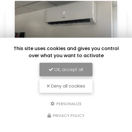
This site uses cookies and gives you control
over what you want to activate
OK, accept all
03/06/2026
Deny all cookies
Installation d’une climatisation
HISENSE à Rezé par DEPANNAGE 2000
Installation d’une climatisation HISENSE à Rezé
PERSONALIZE
par DEPANNAGE 2000 DEPANNAGE 2000 a
récemment réalisé l’installation d’une
PRIVACY POLICY
climatisation HISENSE à Rezé, au sud de Nantes.
Une solution fiable pour…