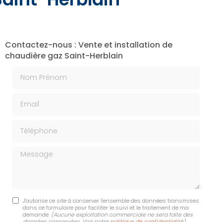
Contactez-nous : Vente et installation de
chaudière gaz Saint-Herblain
Nom Prénom
Email
Téléphone
Message
J'autorise ce site à conserver l'ensemble des données transmises
dans ce formulaire pour faciliter le suivi et le traitement de ma
demande.
(Aucune exploitation commerciale ne sera faite des
données conservées. Voir notre
politique de confidentialité
)