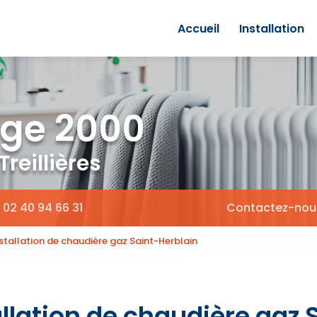
Accueil
Installation
ge 2000
reillières
02 40 94 66 31
Contactez-nou
nstallation de chaudière gaz Saint-Herblain
allation de chaudière gaz 