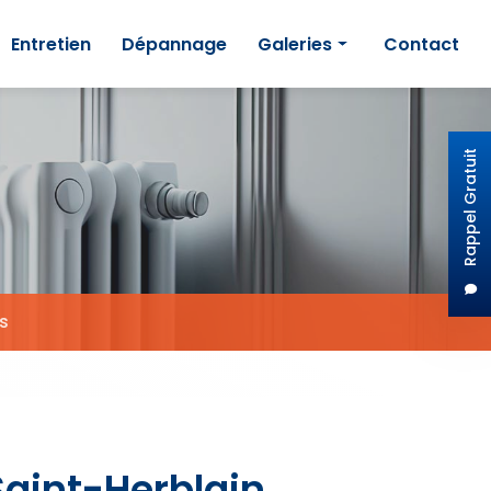
Entretien
Dépannage
Galeries
Contact
Installation
Entretien de chauffage
Rappel Gratuit
Dépannage de chaudière
s
Saint-Herblain