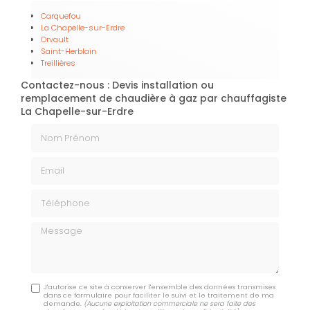
Carquefou
La Chapelle-sur-Erdre
Orvault
Saint-Herblain
Treillières
Contactez-nous : Devis installation ou
remplacement de chaudière à gaz par chauffagiste
La Chapelle-sur-Erdre
Nom Prénom
Email
Téléphone
Message
J'autorise ce site à conserver l'ensemble des données transmises
dans ce formulaire pour faciliter le suivi et le traitement de ma
demande.
(Aucune exploitation commerciale ne sera faite des